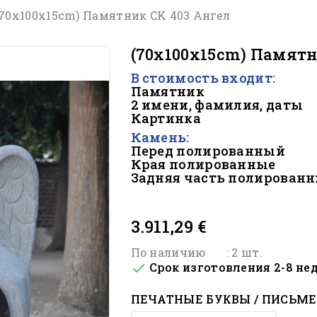
(70x100x15cm) Памятник CK 403 Ангел
(70x100x15cm) Памятн
В стоимость входит:
Памятник
2 имени, фамилия, даты
Картинка
Камень:
Перед полированный
Края полированные
Задняя часть полирован
#
3.911,29 €
По наличию
: 2 шт.
Срок изготовления 2-8 не

ПЕЧАТНЫЕ БУКВЫ / ПИСЬМЕ