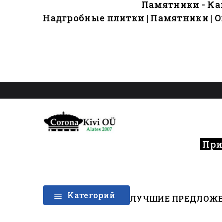
Памятники - Кам
Надгробные плитки | Памятники | О
При 
Kатегорий

ЛУЧШИЕ ПРЕДЛОЖ