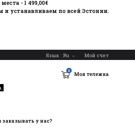
еста - 1 499,00€
м и устанавливаем по всей Эстонии.
Мой счет
Язык :
Ru

0
Моя тележка
о.
ы
заказывать у нас?