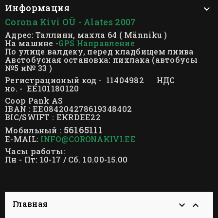
Информация

Corona Kivi OÜ - Alates 2007
Адрес: Таллинн, махла 64 ( Männiku )
На машине -
GPS Направление
По улице валдеку, перед кладбищем лиива
Австобусная остановка: пихлака (автобусы
№5 и№ 33 )
Регистрационый код - 11404982 НДС
но. - EE101180120
Coop Pank AS
IBAN : EE084204278619348402
BIC/SWIFT : EKRDEE22
56165111
Мобильный :
E-MAIL:
INFO@CORONAKIVI.EE
Часы работы:
Пн - Пт: 10-17 / Сб. 10.00-15.00
Главная

