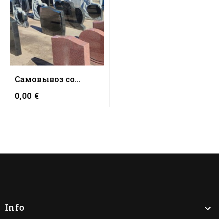
Cамовывоз со
склада (Таллинн)
0,00 €
Info
