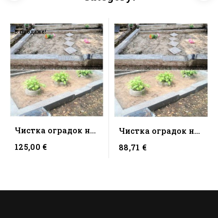
В продаже!
Чистка оградок на
Чистка оградок на
4 места
2 места
125,00 €
88,71 €
(Таллинские...
(Таллинские...