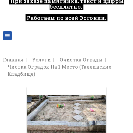
При заказе памятника, текст и цифры
бесплатно.
Работаем по всей Эстонии.
..

Главная
Услуги
Очистка Ограды
Чистка Оградок На 1 Место (Таллинские
Кладбище)