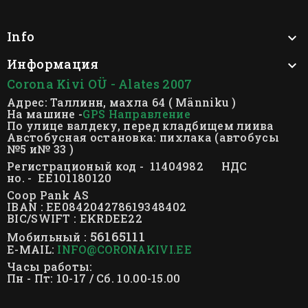
Info

Информация

Corona Kivi OÜ - Alates 2007
Адрес: Таллинн, махла 64 ( Männiku )
На машине -
GPS Направление
По улице валдеку, перед кладбищем лиива
Австобусная остановка: пихлака (автобусы
№5 и№ 33 )
Регистрационый код - 11404982 НДС
но. - EE101180120
Coop Pank AS
IBAN : EE084204278619348402
BIC/SWIFT : EKRDEE22
56165111
Мобильный :
E-MAIL:
INFO@CORONAKIVI.EE
Часы работы:
Пн - Пт: 10-17 / Сб. 10.00-15.00