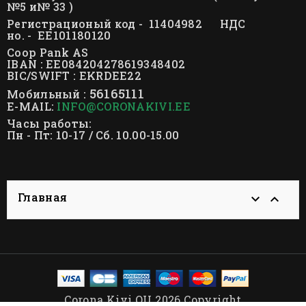
№5 и№ 33 )
Регистрационый код - 11404982 НДС
но. - EE101180120
Coop Pank AS
IBAN : EE084204278619348402
BIC/SWIFT : EKRDEE22
56165111
Мобильный :
E-MAIL:
INFO@CORONAKIVI.EE
Часы работы:
Пн - Пт: 10-17 / Сб. 10.00-15.00
Главная


Corona Kivi OU 2026 Copyright