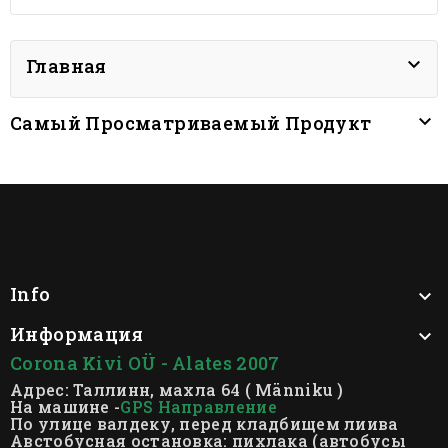

Главная

Самый Просматриваемый Продукт
Info

Информация

Corona Kivi OÜ - Alates 2007
Адрес: Таллинн, махла 64 ( Männiku )
На машине -
GPS Направление
По улице валдеку, перед кладбищем лиива
Австобусная остановка: пихлака (автобусы