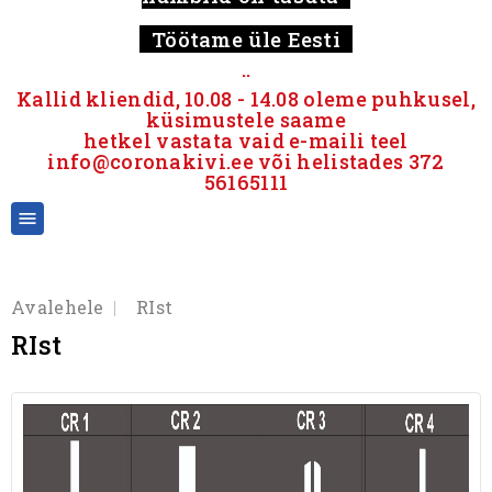
Töötame üle Eesti
..
Kallid kliendid, 10.08 - 14.08
oleme puhkusel,
küsimustele saame
hetkel vastata vaid e-maili teel
info@coronakivi.ee või helistades 372
56165111

Avalehele
RIst
RIst