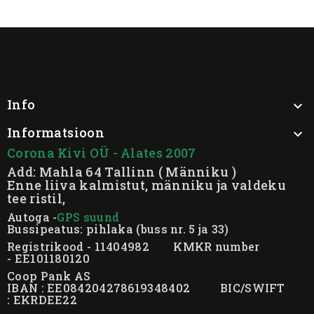
Info

Informatsioon

Corona Kivi OÜ - Alates 2007
Add: Mahla 64 Tallinn ( Männiku )
Enne liiva kalmistut, männiku ja valdeku
tee ristil,
Autoga -
GPS suund
Bussipeatus: pihlaka (buss nr. 5 ja 33)
Registrikood - 11404982 KMKR number
- EE101180120
Coop Pank AS
IBAN : EE084204278619348402 BIC/SWIFT
: EKRDEE22