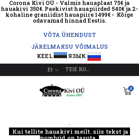
Corona Kivi OÜ - Valmis hauaplaat 75€ ja
hauakivi 350€. Paekivist hauapiirded 540€ ja 2-
kohaline graniidist hauapiire 1499€ - Kõige
odavamad hinnad Eestis.
.
VÕTA ÜHENDUST
JÄRELMAKSU VÕIMALUS
KEEL
ЯЗЫК
TEIE KONTO
Et

0
.....
.
Kui tellite hauakivi meilt, siis tekst ja
numbrid on tasuta