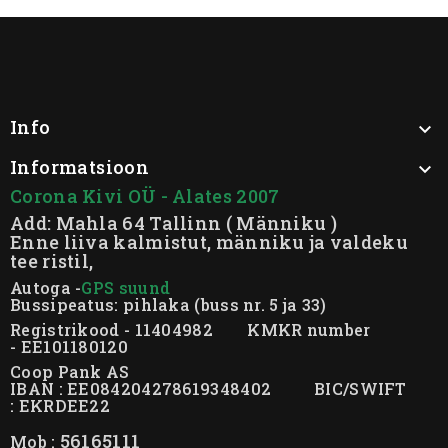
Info

Informatsioon

Corona Kivi OÜ - Alates 2007
Add: Mahla 64 Tallinn ( Männiku )
Enne liiva kalmistut, männiku ja valdeku
tee ristil,
Autoga -
GPS suund
Bussipeatus: pihlaka (buss nr. 5 ja 33)
Registrikood - 11404982 KMKR number
- EE101180120
Coop Pank AS
IBAN : EE084204278619348402 BIC/SWIFT
: EKRDEE22
56165111
Mob :