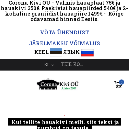
Corona Kivi OÜ - Valmis hauaplaat 75€ ja
hauakivi 350€. Paekivist hauapiirded 540€ ja 2-
kohaline graniidist hauapiire 1499€ - Kõige
odavamad hinnad Eestis.
.
VÕTA ÜHENDUST
JÄRELMAKSU VÕIMALUS
KEEL
ЯЗЫК
TEIE KONTO
Et

0
.....
.
Kui tellite hauakivi meilt, siis tekst ja
numbrid on tasuta