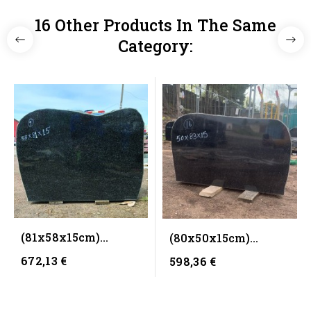
16 Other Products In The Same
Category:
(81x58x15cm)
(80x50x15cm)
Hauakivi NR9 -
Hauakivi NR16 -
672,13 €
598,36 €
ainult materjal
ainult materjal