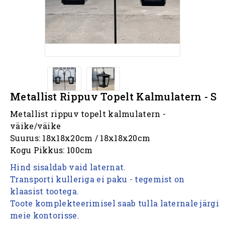
Metallist Rippuv Topelt Kalmulatern - S
Metallist rippuv topelt kalmulatern -
väike/väike
Suurus: 18х18х20cm / 18х18х20cm
Kogu Pikkus: 100cm
Hind sisaldab vaid laternat.
T
ransporti kulleriga
ei paku - tegemist on
klaasist tootega.
Toote komplekteerimisel saab tulla laternale järgi
meie kontorisse.