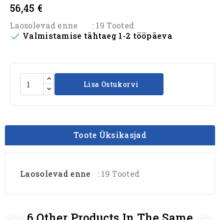
56,45 €
Laosolevad enne
: 19 Tooted
Valmistamise tähtaeg 1-2 tööpäeva

Lisa Ostukorvi
Toote Üksikasjad
Laosolevad enne
: 19 Tooted
6 Other Products In The Same