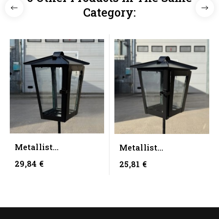
Category:
Metallist
Metallist
kalmulatern - suur
kalmulatern - väike
29,84 €
25,81 €