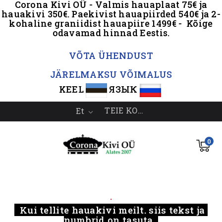
Corona Kivi OÜ - Valmis hauaplaat 75€ ja
hauakivi 350€. Paekivist hauapiirded 540€ ja 2-
kohaline graniidist hauapiire 1499€ - Kõige
odavamad hinnad Eestis.
.
VÕTA ÜHENDUST
JÄRELMAKSU VÕIMALUS
KEEL
ЯЗЫК
TEIE KONTO
Et

0
.....
.
Kui tellite hauakivi meilt, siis tekst ja
numbrid on tasuta