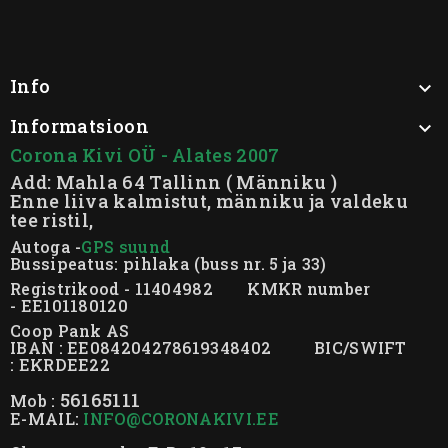
Info

Informatsioon

Corona Kivi OÜ - Alates 2007
Add: Mahla 64 Tallinn ( Männiku )
Enne liiva kalmistut, männiku ja valdeku
tee ristil,
Autoga -
GPS suund
Bussipeatus: pihlaka (buss nr. 5 ja 33)
Registrikood - 11404982 KMKR number
- EE101180120
Coop Pank AS
IBAN : EE084204278619348402 BIC/SWIFT
: EKRDEE22
56165111
Mob :
E-MAIL:
INFO@CORONAKIVI.EE