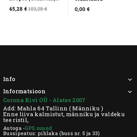
HAUAPLAAT KOOS...
Regular
45,28 €
103,28 €
0,00 €
price
Info

Informatsioon

Corona Kivi OÜ - Alates 2007
Add: Mahla 64 Tallinn ( Männiku )
Enne liiva kalmistut, männiku ja valdeku
tee ristil,
Autoga -
GPS suund
Bussipeatus: pihlaka (buss nr. 5 ja 33)