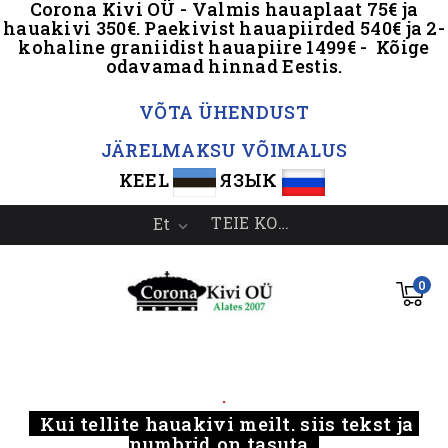
Corona Kivi OÜ - Valmis hauaplaat 75€ ja
hauakivi 350€. Paekivist hauapiirded 540€ ja 2-
kohaline graniidist hauapiire 1499€ - Kõige
odavamad hinnad Eestis.
.
VÕTA ÜHENDUST
JÄRELMAKSU VÕIMALUS
KEEL
ЯЗЫК
TEIE KONTO
Et

0
.....
.
Kui tellite hauakivi meilt, siis tekst ja
numbrid on tasuta