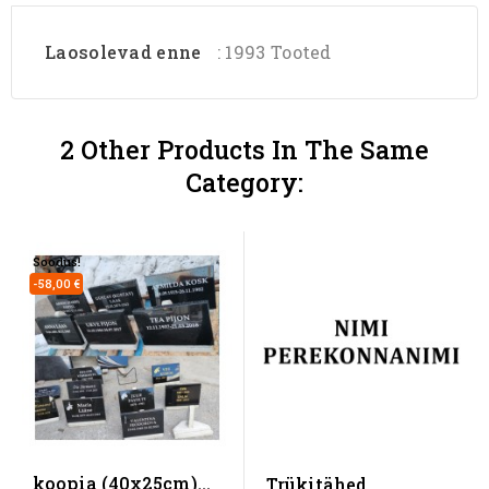
Laosolevad enne
: 1993 Tooted
2 Other Products In The Same
Category:
Soodus!
-58,00 €
koopia (40x25cm)
Trükitähed