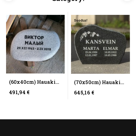
Soodus!
(60x40cm) Hauakivi
(70x50cm) Hauakivi
CK 844 -
CK 241 Impala
491,94 €
645,16 €
Naturaalse...