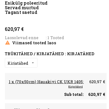
Esikülg poleeritud
Servad murtud
Tagant saetud
#
620,97 €
Laosolevad enne
: 1 Tooted

Viimased tooted laos
TRÜKITÄHED / KIRJATÄHED : KIRJATÄHED
1 x (70x50cm) Hauakivi CK UKR 1405:
620,97 €
Kirjatähed
Sub total:
620,97 €