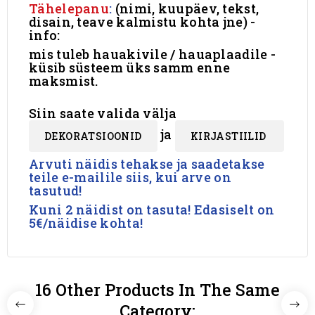
Tähelepanu
:
(nimi, kuupäev, tekst,
disain, teave kalmistu kohta jne) -
info:
mis tuleb hauakivile / hauaplaadile -
küsib süsteem üks samm enne
maksmist.
Siin saate valida välja
ja
DEKORATSIOONID
KIRJASTIILID
Arvuti näidis tehakse ja saadetakse
teile e-mailile siis, kui arve on
tasutud!
Kuni 2 näidist on tasuta! Edasiselt on
5€/näidise kohta!
16 Other Products In The Same
Category: