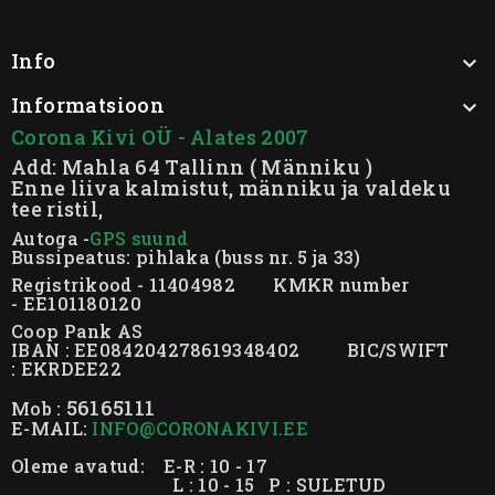
Info

Informatsioon

Corona Kivi OÜ - Alates 2007
Add: Mahla 64 Tallinn ( Männiku )
Enne liiva kalmistut, männiku ja valdeku
tee ristil,
Autoga -
GPS suund
Bussipeatus: pihlaka (buss nr. 5 ja 33)
Registrikood - 11404982 KMKR number
- EE101180120
Coop Pank AS
IBAN : EE084204278619348402 BIC/SWIFT
: EKRDEE22
56165111
Mob :
E-MAIL:
INFO@CORONAKIVI.EE
Oleme avatud: E-R : 10 - 17
L : 10 - 15
P : SULETUD