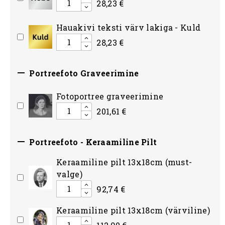
28,23 €
Hauakivi teksti värv lakiga - Kuld
28,23 €

Portreefoto Graveerimine
Fotoportree graveerimine
201,61 €

Portreefoto - Keraamiline Pilt
Keraamiline pilt 13x18cm (must-
valge)
92,74 €
Keraamiline pilt 13x18cm (värviline)
112,90 €