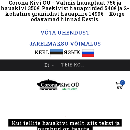
Corona Kivi OÜ - Valmis hauaplaat 75€ ja
hauakivi 350€. Paekivist hauapiirded 540€ ja 2-
kohaline graniidist hauapiire 1499€ - Kõige
odavamad hinnad Eestis.
.
VÕTA ÜHENDUST
JÄRELMAKSU VÕIMALUS
KEEL
ЯЗЫК
TEIE KONTO
Et

0
.....
.
Kui tellite hauakivi meilt, siis tekst ja
numbrid on tasuta