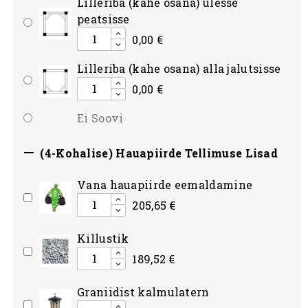
Lilleriba (kahe osana) ülesse
peatsisse
0,00 €
Lilleriba (kahe osana) alla jalutsisse
0,00 €
Ei Soovi

(4-Kohalise) Hauapiirde Tellimuse Lisad
Vana hauapiirde eemaldamine
205,65 €
Killustik
189,52 €
Graniidist kalmulatern