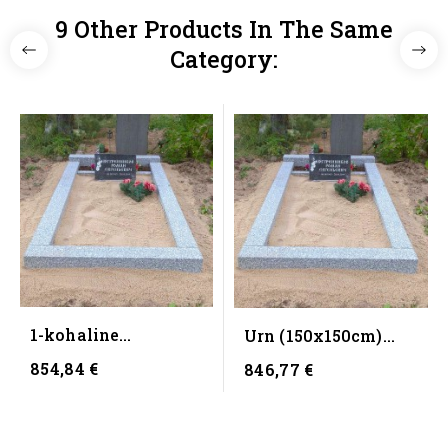
9 Other Products In The Same
Category:
1-kohaline
Urn (150x150cm)
(125x250cm) koos
koos vundamendiga
854,84 €
846,77 €
vundamendiga -...
-...