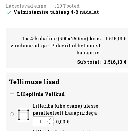
Laosolevad enne
: 10 Tooted
Valmistamise tähtaeg 4-8 nädalat

1 x 4-kohaline (500x250cm) koos
1.516,13 €
vundamendiga - Poleeritud betoonist
hauapiire:
Sub total:
1.516,13 €
Tellimuse lisad

Lillepiirde Valikud
Lilleriba (ühe osana) ülesse
paralleelselt hauapiirdega
0,00 €