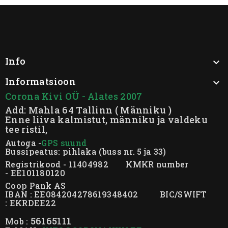
Info

Informatsioon

Corona Kivi OÜ - Alates 2007
Add: Mahla 64 Tallinn ( Männiku )
Enne liiva kalmistut, männiku ja valdeku
tee ristil,
Autoga -
GPS suund
Bussipeatus: pihlaka (buss nr. 5 ja 33)
Registrikood - 11404982 KMKR number
- EE101180120
Coop Pank AS
IBAN : EE084204278619348402 BIC/SWIFT
: EKRDEE22
56165111
Mob :