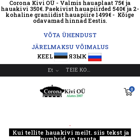
Corona Kivi OÜ - Valmis hauaplaat 75€ ja
hauakivi 350€. Paekivist hauapiirded 540€ ja 2-
kohaline graniidist hauapiire 1499€ - Kõige
odavamad hinnad Eestis.
.
VÕTA ÜHENDUST
JÄRELMAKSU VÕIMALUS
KEEL
ЯЗЫК
TEIE KONTO
Et

0
.....
.
Kui tellite hauakivi meilt, siis tekst ja
numbrid on tasuta